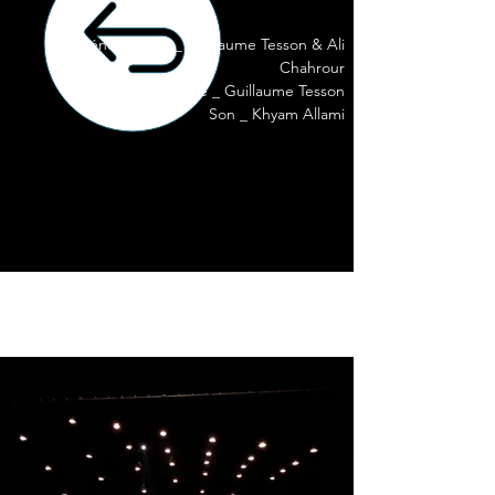
Scénographie _ Guillaume Tesson & Ali
Chahrour
Lumière _ Guillaume Tesson
Son _ Khyam Allami